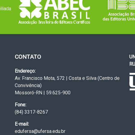
iliada
CONTATO
UN
RU
Endereço:
Av. Francisco Mota, 572 | Costa e Silva (Centro de
Convivência)
Mossoró-RN | 59.625-900
Fone:
(84) 3317-8267
E-mail:
edufersa@ufersa.edu.br