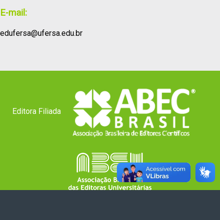
E-mail:
edufersa@ufersa.edu.br
Editora Filiada