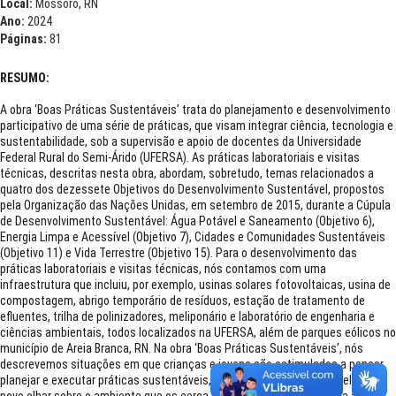
Local:
Mossoró, RN
Ano:
2024
Páginas:
81
RESUMO:
A obra ‘Boas Práticas Sustentáveis’ trata do planejamento e desenvolvimento
participativo de uma série de práticas, que visam integrar ciência, tecnologia e
sustentabilidade, sob a supervisão e apoio de docentes da Universidade
Federal Rural do Semi-Árido (UFERSA). As práticas laboratoriais e visitas
técnicas, descritas nesta obra, abordam, sobretudo, temas relacionados a
quatro dos dezessete Objetivos do Desenvolvimento Sustentável, propostos
pela Organização das Nações Unidas, em setembro de 2015, durante a Cúpula
de Desenvolvimento Sustentável: Água Potável e Saneamento (Objetivo 6),
Energia Limpa e Acessível (Objetivo 7), Cidades e Comunidades Sustentáveis
(Objetivo 11) e Vida Terrestre (Objetivo 15). Para o desenvolvimento das
práticas laboratoriais e visitas técnicas, nós contamos com uma
infraestrutura que incluiu, por exemplo, usinas solares fotovoltaicas, usina de
compostagem, abrigo temporário de resíduos, estação de tratamento de
efluentes, trilha de polinizadores, meliponário e laboratório de engenharia e
ciências ambientais, todos localizados na UFERSA, além de parques eólicos no
município de Areia Branca, RN. Na obra ‘Boas Práticas Sustentáveis’, nós
descrevemos situações em que crianças e jovens são estimulados a pensar,
planejar e executar práticas sustentáveis, despertando em muitos deles um