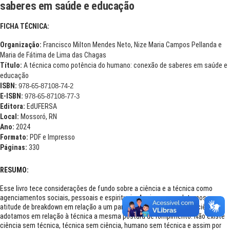
saberes em saúde e educação
FICHA TÉCNICA:
Organização:
Francisco Milton Mendes Neto, Nize Maria Campos Pellanda e
Maria de Fátima de Lima das Chagas
Título:
A técnica como potência do humano: conexão de saberes em saúde e
educação
ISBN:
978-65-87108-74-2
E-ISBN:
978-65-87108-77-3
Editora:
EdUFERSA
Local:
Mossoró, RN
Ano:
2024
Formato:
PDF e Impresso
Páginas:
330
RESUMO:
Esse livro tece considerações de fundo sobre a ciência e a técnica como
agenciamentos sociais, pessoais e espirituais. Assim como adotamos uma
atitude de breakdown em relação a um paradigma fragmentador na ciência,
adotamos em relação à técnica a mesma postura de rompimento. Não existe
ciência sem técnica, técnica sem ciência, humano sem técnica e assim por